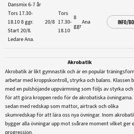
Dansmix 6-7 år
Tors 17.30-
Tors
8
18.10
8 ggr
.
20/8
17.30-
Ana
INFO/B
ggr
Start 20/8
.
18.10
Ledare Ana
.
Akrobatik
Akrobatik är likt gymnastik och är en populär träningsfor
arbetar med kroppskontroll, stryrka och balans. Klassen b
med en pulshöjande uppvärmning som följs av styrka och
för att göra kroppen redo för de akrobatiska övningarna. 
sedan med redskap som mattor, airtrack och olika
skumredskap för att lära oss nya övningar. Inom akrobat
bygger alla övningar upp mot svårare moment vilket ger 
progression.