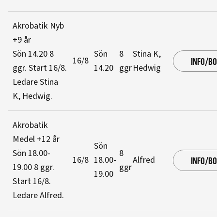
Akrobatik Nyb
+9 år
Sön 14.20
8
Sön
8
Stina K,
16/8
INFO/B
ggr
.
Start 16/8
.
14.20
ggr
Hedwig
Ledare Stina
K, Hedwig
.
Akrobatik
Medel +12 år
Sön
Sön 18.00-
8
16/8
18.00-
Alfred
INFO/B
19.00
8 ggr
.
ggr
19.00
Start 16/8
.
Ledare Alfred
.