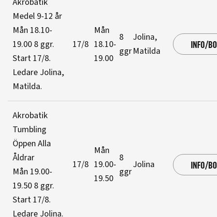
Akrobatik
Medel 9-12 år
Mån 18.10-
Mån
8
Jolina,
19.00
8 ggr
.
17/8
18.10-
INFO/B
ggr
Matilda
Start 17/8
.
19.00
Ledare Jolina,
Matilda
.
Akrobatik
Tumbling
Öppen Alla
Mån
Åldrar
8
17/8
19.00-
Jolina
INFO/B
Mån 19.00-
ggr
19.50
19.50
8 ggr
.
Start 17/8
.
Ledare Jolina
.