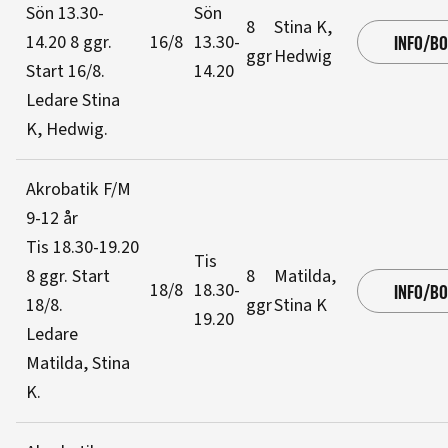
Sön 13.30-
Sön
8
Stina K,
14.20
8 ggr
.
16/8
13.30-
INFO/B
ggr
Hedwig
Start 16/8
.
14.20
Ledare Stina
K, Hedwig
.
Akrobatik F/M
9-12 år
Tis 18.30-19.20
Tis
8 ggr
.
Start
8
Matilda,
18/8
18.30-
INFO/B
18/8
.
ggr
Stina K
19.20
Ledare
Matilda, Stina
K
.