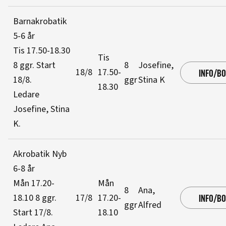
Barnakrobatik
5-6 år
Tis 17.50-18.30
Tis
8 ggr
.
Start
8
Josefine,
18/8
17.50-
INFO/B
18/8
.
ggr
Stina K
18.30
Ledare
Josefine, Stina
K
.
Akrobatik Nyb
6-8 år
Mån 17.20-
Mån
8
Ana,
18.10
8 ggr
.
17/8
17.20-
INFO/B
ggr
Alfred
Start 17/8
.
18.10