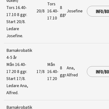
vuxen)
Tors
Tors 16.40-
8
20/8
16.40-
Josefine
INFO/B
17.10
8 ggr
.
ggr
17.10
Start 20/8
.
Ledare
Josefine
.
Barnakrobatik
4-5 år
Mån 16.40-
Mån
8
Ana,
17.20
8 ggr
.
17/8
16.40-
INFO/B
ggr
Alfred
Start 17/8
.
17.20
Ledare Ana,
Alfred
.
Barnakrobatik