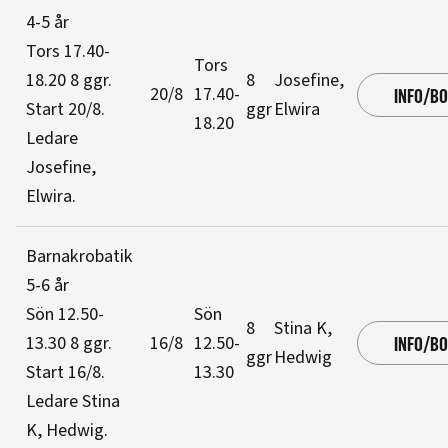
4-5 år
Tors 17.40-
Tors
18.20
8 ggr
.
8
Josefine,
20/8
17.40-
INFO/B
Start 20/8
.
ggr
Elwira
18.20
Ledare
Josefine,
Elwira
.
Barnakrobatik
5-6 år
Sön 12.50-
Sön
8
Stina K,
13.30
8 ggr
.
16/8
12.50-
INFO/B
ggr
Hedwig
Start 16/8
.
13.30
Ledare Stina
K, Hedwig
.