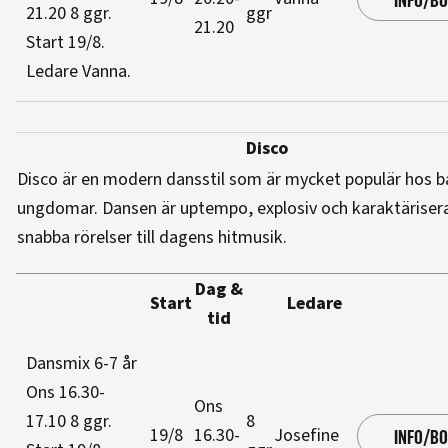
INFO/B
21.20
8 ggr
.
ggr
21.20
Start 19/8
.
Ledare Vanna
.
Disco
Disco är en modern dansstil som är mycket populär hos b
ungdomar. Dansen är uptempo, explosiv och karaktäriser
snabba rörelser till dagens hitmusik.
Dag &
Start
Ledare
tid
Dansmix 6-7 år
Ons 16.30-
Ons
17.10
8 ggr
.
8
19/8
16.30-
Josefine
INFO/B