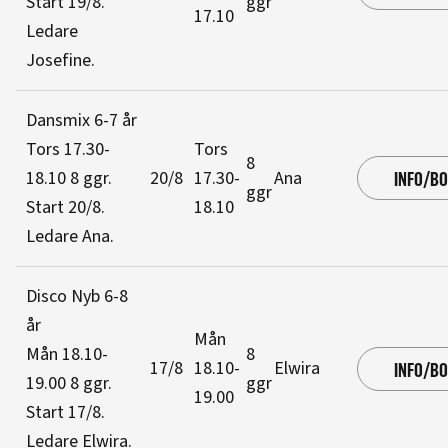
Start 19/8
.
ggr
17.10
Ledare
Josefine
.
Dansmix 6-7 år
Tors 17.30-
Tors
8
18.10
8 ggr
.
20/8
17.30-
Ana
INFO/B
ggr
Start 20/8
.
18.10
Ledare Ana
.
Disco Nyb 6-8
år
Mån
Mån 18.10-
8
17/8
18.10-
Elwira
INFO/B
19.00
8 ggr
.
ggr
19.00
Start 17/8
.
Ledare Elwira
.