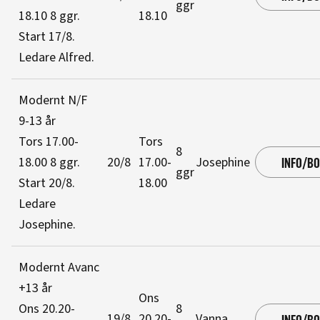
ggr
18.10
8 ggr
.
18.10
Start 17/8
.
Ledare Alfred
.
Modernt N/F
9-13 år
Tors 17.00-
Tors
8
18.00
8 ggr
.
20/8
17.00-
Josephine
INFO/B
ggr
Start 20/8
.
18.00
Ledare
Josephine
.
Modernt Avanc
+13 år
Ons
Ons 20.20-
8
19/8
20.20-
Vanna