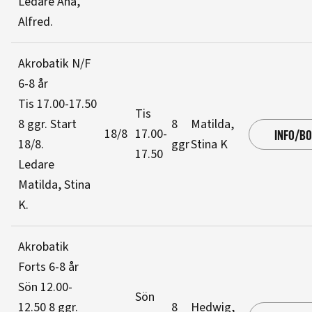
Ledare Ana,
Alfred
.
Akrobatik N/F
6-8 år
Tis 17.00-17.50
Tis
8 ggr
.
Start
8
Matilda,
18/8
17.00-
INFO/B
18/8
.
ggr
Stina K
17.50
Ledare
Matilda, Stina
K
.
Akrobatik
Forts 6-8 år
Sön 12.00-
Sön
12.50
8 ggr
.
8
Hedwig,