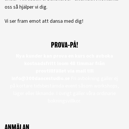
oss så hjälper vi dig.
Vi ser fram emot att dansa med dig!
PROVA-PÅ!
Nya kunder kan prova en kurs och avboka
kostnadsfritt inom 48 timmar från
provtillfället
via mail till
info@300dancestudio.se
Fri avbokning gäller ej
på kortare tidsbestämda event såsom workshops,
läger eller liknande. I övrigt gäller våra ordinarie
bokningsvillkor.
ANMÄLAN