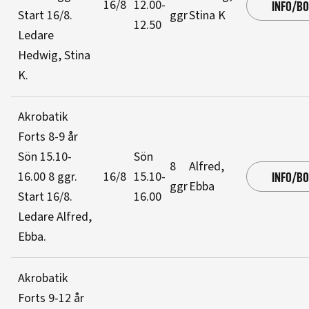
16/8
12.00-
INFO/B
Start 16/8
.
ggr
Stina K
12.50
Ledare
Hedwig, Stina
K
.
Akrobatik
Forts 8-9 år
Sön 15.10-
Sön
8
Alfred,
16.00
8 ggr
.
16/8
15.10-
INFO/B
ggr
Ebba
Start 16/8
.
16.00
Ledare Alfred,
Ebba
.
Akrobatik
Forts 9-12 år