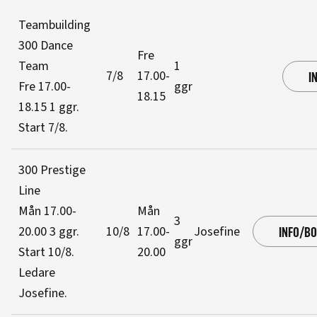
Teambuilding
300 Dance
Fre
Team
1
7/8
17.00-
I
Fre 17.00-
ggr
18.15
18.15
1 ggr
.
Start 7/8
.
300 Prestige
Line
Mån 17.00-
Mån
3
20.00
3 ggr
.
10/8
17.00-
Josefine
INFO/B
ggr
Start 10/8
.
20.00
Ledare
Josefine
.