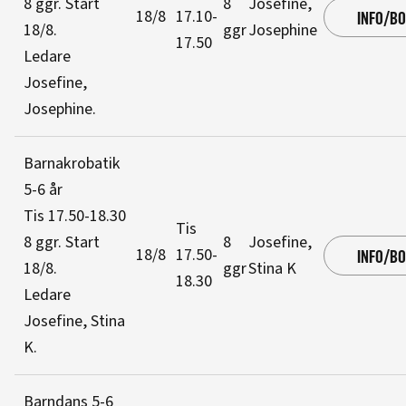
8 ggr
.
Start
8
Josefine,
18/8
17.10-
INFO/B
18/8
.
ggr
Josephine
17.50
Ledare
Josefine,
Josephine
.
Barnakrobatik
5-6 år
Tis 17.50-18.30
Tis
8 ggr
.
Start
8
Josefine,
18/8
17.50-
INFO/B
18/8
.
ggr
Stina K
18.30
Ledare
Josefine, Stina
K
.
Barndans 5-6