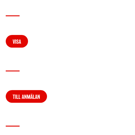
DANSA MED OSS!
SCHEMA
VISA
ANMÄL DIG NEDAN SÅ SES VI SNART!
ANMÄLAN
TILL ANMÄLAN
FÖRBÄTTRA DINA DANSKUNSKAPER